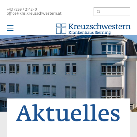
Direkt
Suche
+43 7259 / 2142-0
zum
office@khs.kreuzschwestern.at
Inhalt
Hauptnavigation
Kompetenzbereiche
Patienten / Besucher
Unser Haus
Karriere
Leitbild
Befundanforderung
Aktuelles