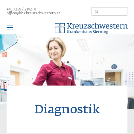
Direkt
Suche
+43 7259 / 2142-0
zum
office@khs.kreuzschwestern.at
Inhalt
Hauptnavigation
Image
Kompetenzbereiche
Patienten / Besucher
Unser Haus
Karriere
Leitbild
Befundanforderung
Diagnostik