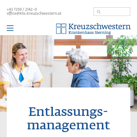
Direkt
Suche
+43 7259 / 2142-0
zum
office@khs.kreuzschwestern.at
Inhalt
Hauptnavigation
Image
Kompetenzbereiche
Patienten / Besucher
Unser Haus
Karriere
Leitbild
Befundanforderung
Entlassungs-
management